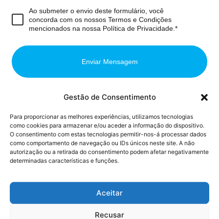
Ao submeter o envio deste formulário, você
concorda com os nossos Termos e Condições
mencionados na nossa Política de Privacidade.*
Enviar Mensagem
Gestão de Consentimento
Para proporcionar as melhores experiências, utilizamos tecnologias
como cookies para armazenar e/ou aceder a informação do dispositivo.
O consentimento com estas tecnologias permitir-nos-á processar dados
como comportamento de navegação ou IDs únicos neste site. A não
autorização ou a retirada do consentimento podem afetar negativamente
determinadas características e funções.
Aceitar
Click to accept marketing cookies and
enable this content
Recusar