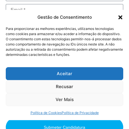
Gestão de Consentimento
Para proporcionar as melhores experiências, utilizamos tecnologias
como cookies para armazenar e/ou aceder a informação do dispositivo.
O consentimento com estas tecnologias permitir-nos-á processar dados
como comportamento de navegação ou IDs únicos neste site. A não
autorização ou a retirada do consentimento podem afetar negativamente
determinadas características e funções.
Aceitar
Selecione o seu CV
Recusar
Carregue o seu CV em formato .PDF (máx. 5 MB)
Ver Mais
Ao submeter o envio deste formulário, você
concorda com os nossos Termos e Condições
mencionados na nossa Política de Privacidade.*
Política de Cookies
Política de Privacidade
Submeter Candidatura